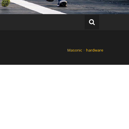
Masonic
>
hardware