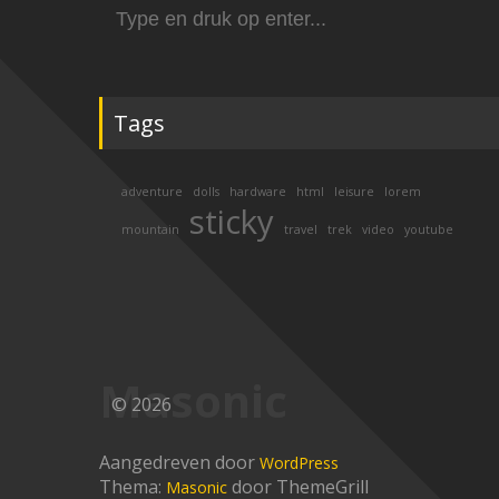
Zoek
naar:
Tags
adventure
dolls
hardware
html
leisure
lorem
sticky
mountain
travel
trek
video
youtube
Masonic
© 2026
Aangedreven door
WordPress
Thema:
door ThemeGrill
Masonic