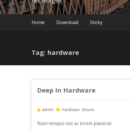
het morgen
Home
Download
Sticky
Tag: hardware
Deep In Hardware
admin
hardware
leisure
,
Nam tempor est ac lorem placerat