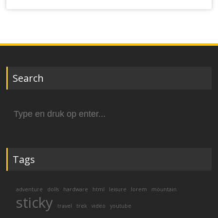
Search
Zoek
naar:
Tags
adventure
dolls
hardware
html
leisure
lorem
mountain
sticky
travel
trek
video
youtube