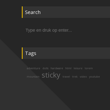
Search
Zoek
naar:
Tags
adventure
dolls
hardware
html
leisure
lorem
sticky
mountain
travel
trek
video
youtube