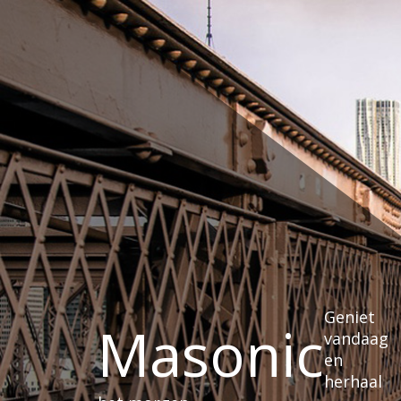
Ga
naar
de
inhoud
Geniet
Masonic
vandaag
en
herhaal