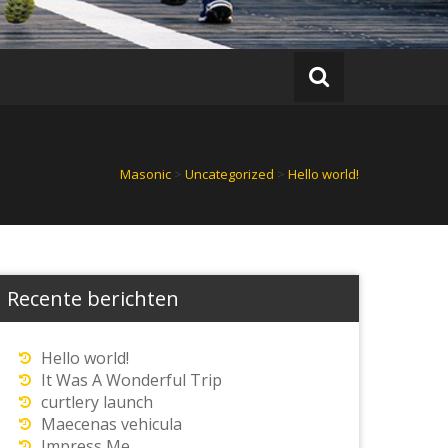
Masonic
>
Uncategorized
>
Hello world!
Recente berichten
Hello world!
It Was A Wonderful Trip
curtlery launch
Maecenas vehicula
Impress Me