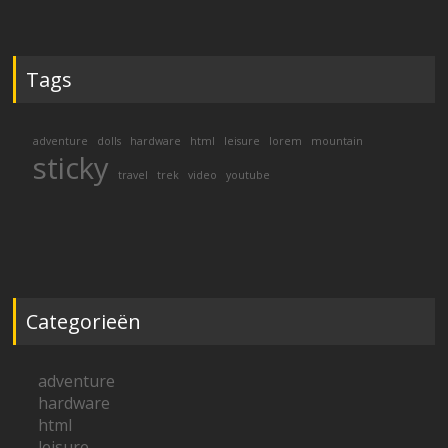
Tags
adventure
dolls
hardware
html
leisure
lorem
mountain
sticky
travel
trek
video
youtube
Categorieën
adventure
hardware
html
leisure